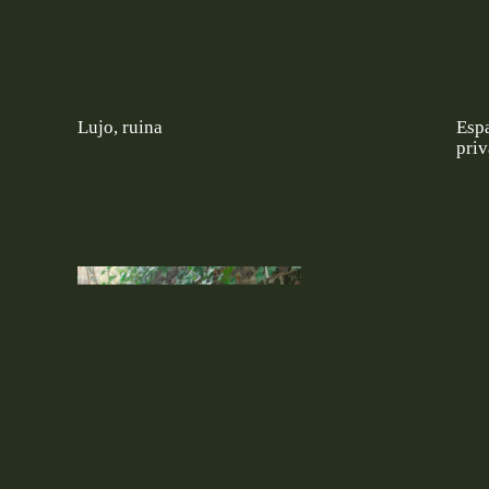
Lujo, ruina
Esp
pri